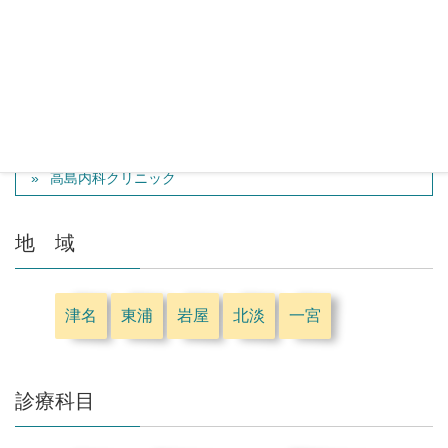
曽山医院
高島内科クリニック
地 域
津名
東浦
岩屋
北淡
一宮
診療科目