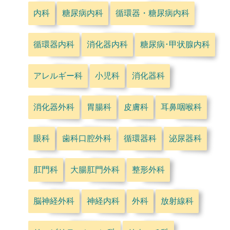
内科
糖尿病内科
循環器・糖尿病内科
循環器内科
消化器内科
糖尿病･甲状腺内科
アレルギー科
小児科
消化器科
消化器外科
胃腸科
皮膚科
耳鼻咽喉科
眼科
歯科口腔外科
循環器科
泌尿器科
肛門科
大腸肛門外科
整形外科
脳神経外科
神経内科
外科
放射線科